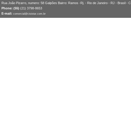
Rua João Pizarro, numero: 58 Galpões Bairro: Ramos -Rj. - Rio de Janeiro - RJ - Brasil - 
Phone: (55)
(21) 3798-8653
E-mail:
comercial@cisiotar.com.br