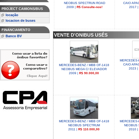
NEOBUS SPECTRUN ROAD
CAIO APAC
2009 |
R$ Consulte-nos!
2017 
PROJECT CAMIONS/BUS
locação
locacion de buses
FINANCIAMENTO
VENTE D'ONIBUS USÉS
Banco BV
MERCEDES-B
CAIO APAC
MERCEDES-BENZ / MBB OF-1418
2023 
NEOBUS MEGA C/ ELEVADOR
2009 |
R$ 90.000,00
MERCEDES-BENZ / MBB OF-1418
MERCEDES-B
NEOBUS SPECTRUM
NEOBUS 
2011 |
R$ 110.000,00
2010 