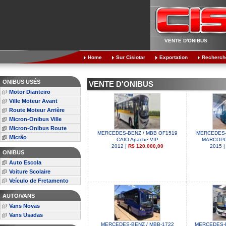
VENTE D'ONIBUS
Home
Sur Cisiotar
Exportation
Recherch
ONIBUS USÉS
VENTE D'ONIBUS
Motor Dianteiro
Ville Moteur Avant
Route Moteur Arrière
Micron-Onibus Ville
Micron-Onibus Route
MERCEDES-BENZ / MBB OF1519
MERCEDES-
Micrão
CAIO Apache VIP
MARCOPO
2012 |
R$ 120.000,00
2015 
ONIBUS
Auto Escola
Voiture Scolaire
Veículo de Fretamento
AUTO/VANS
Vans Novas
Vans Usadas
MERCEDES-BENZ / MBB-1722
MERCEDES-B