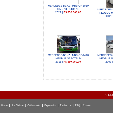
MERCEDES-BENZ / MBB OF-1519
CAIO VIP COM AR
MERCEDES-B
2021 |
R$ 650.000,00
NEOBUS M
2012 
MERCEDES-BENZ / MBB OF-1418
MERCEDES-B
NEOBUS SPECTRUM
NEOBUS M
2011 |
R$ 110.000,00
2009 
CISI
|
|
|
|
|
|
Home
Sur Cisiotar
Onibus usés
Exportation
Recherche
FAQ
Contact