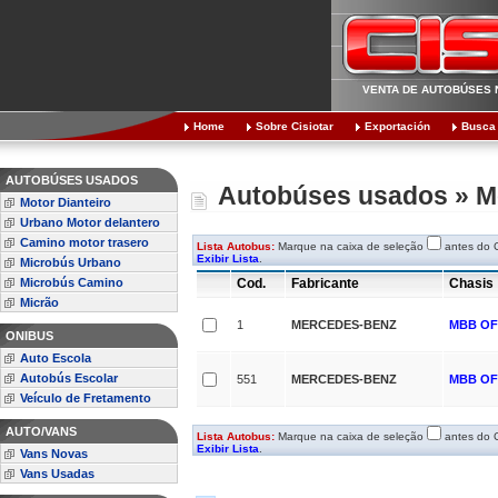
VENTA DE AUTOBÚSES N
Home
Sobre Cisiotar
Exportación
Busca
AUTOBÚSES USADOS
Autobúses usados » Mo
Motor Dianteiro
Urbano Motor delantero
Camino motor trasero
Lista Autobus:
Marque na caixa de seleção
antes do C
Exibir Lista
.
Microbús Urbano
Microbús Camino
Cod.
Fabricante
Chasis
Micrão
1
MERCEDES-BENZ
MBB OF
ONIBUS
Auto Escola
Autobús Escolar
551
MERCEDES-BENZ
MBB OF
Veículo de Fretamento
AUTO/VANS
Lista Autobus:
Marque na caixa de seleção
antes do C
Exibir Lista
.
Vans Novas
Vans Usadas