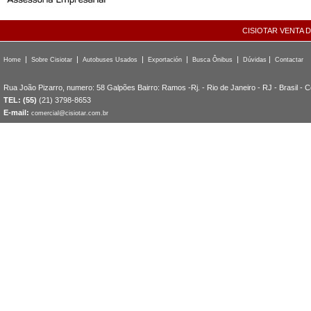
CISIOTAR VENTA 
|
|
|
|
|
|
Home
Sobre Cisiotar
Autobuses Usados
Exportación
Busca Ônibus
Dúvidas
Contactar
Rua João Pizarro, numero: 58 Galpões Bairro: Ramos -Rj. - Rio de Janeiro - RJ - Brasil - 
TEL: (55)
(21) 3798-8653
E-mail:
comercial@cisiotar.com.br