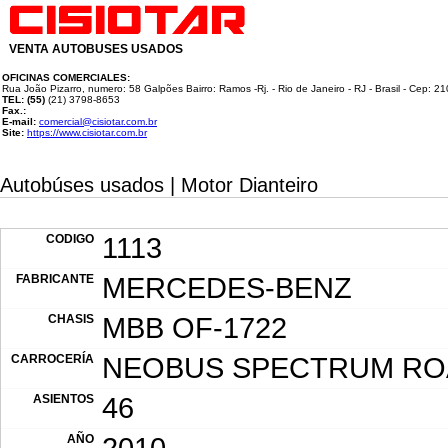
VENTA AUTOBUSES USADOS
OFICINAS COMERCIALES:
Rua João Pizarro, numero: 58 Galpões Bairro: Ramos -Rj. - Rio de Janeiro - RJ - Brasil - Cep: 2
TEL: (55)
(21) 3798-8653
Fax.:
E-mail:
comercial@cisiotar.com.br
Site:
https://www.cisiotar.com.br
Autobúses usados | Motor Dianteiro
CODIGO
1113
FABRICANTE
MERCEDES-BENZ
CHASIS
MBB OF-1722
CARROCERÍA
NEOBUS SPECTRUM RO
ASIENTOS
46
AÑO